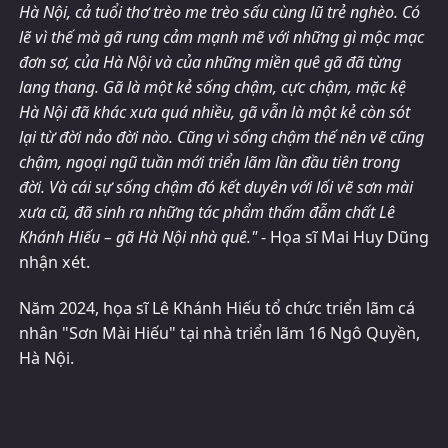
Hà Nội, cả tuổi thơ trèo me trèo sấu cùng lũ trẻ nghèo. Có
lẽ vì thế mà gã rung cảm mạnh mẽ với những gì mộc mạc
đơn sơ, của Hà Nội và của những miền quê gã đã từng
lang thang. Gã là một kẻ sống chậm, cực chậm, mặc kệ
Hà Nội đã khác xưa quá nhiều, gã vẫn là một kẻ còn sót
lại từ đời nảo đời nào. Cũng vì sống chậm thế nên vẽ cũng
chậm, ngoại ngũ tuần mới triển lãm lần đầu tiên trong
đời. Và cái sự sống chậm đó kết duyên với lối vẽ sơn mài
xưa cũ, đã sinh ra những tác phẩm thấm đẫm chất Lê
Khánh Hiếu – gã Hà Nội nhà quê."
- Họa sĩ Mai Huy Dũng
nhận xét.
Năm 2024, họa sĩ Lê Khánh Hiếu tổ chức triển lãm cá
nhân "Sơn Mài Hiếu" tại nhà triển lãm 16 Ngô Quyền,
Hà Nội.