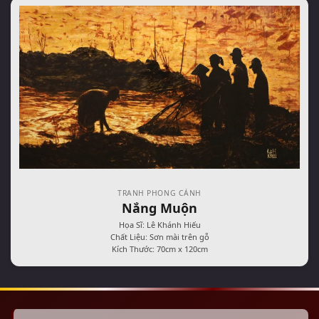
TRANH PHONG CẢNH
Nắng Muộn
Họa Sĩ: Lê Khánh Hiếu
Chất Liệu: Sơn mài trên gỗ
Kích Thước: 70cm x 120cm