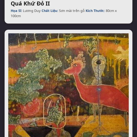
Quá Khứ Đỏ II
Họa Sĩ:
Lương Duy
Chất Liệu:
Sơn mài trên gỗ
Kích Thước:
80cm x
100cm