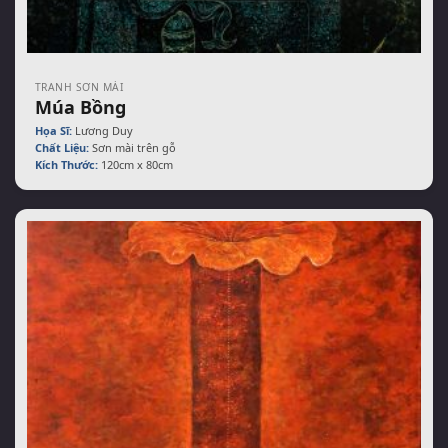
TRANH SƠN MÀI
Múa Bồng
Họa Sĩ:
Lương Duy
Chất Liệu:
Sơn mài trên gỗ
Kích Thước:
120cm x 80cm