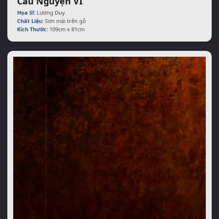
Cầu Nguyện VI
Họa Sĩ:
Lương Duy
Chất Liệu:
Sơn mài trên gỗ
Kích Thước:
109cm x 81cm