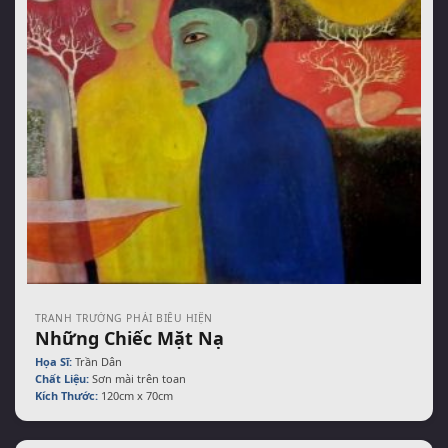
TRANH TRƯỜNG PHÁI BIỂU HIỆN
Những Chiếc Mặt Nạ
Họa Sĩ:
Trần Dân
Chất Liệu:
Sơn mài trên toan
Kích Thước:
120cm x 70cm