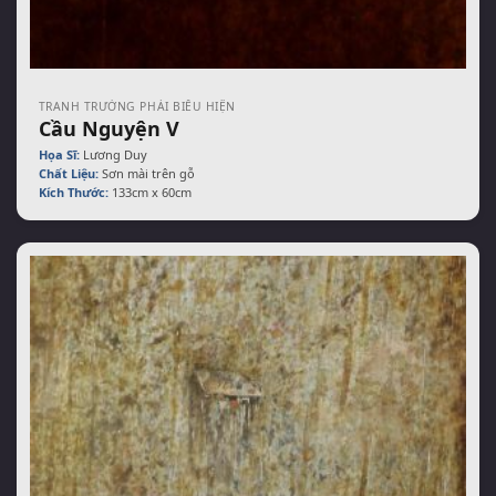
TRANH TRƯỜNG PHÁI BIỂU HIỆN
Cầu Nguyện V
Họa Sĩ:
Lương Duy
Chất Liệu:
Sơn mài trên gỗ
Kích Thước:
133cm x 60cm