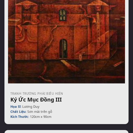
TRANH TRƯỜNG PHÁI BIỂU HIỆN
Ký Ức Mục Đồng III
Họa Sĩ:
Lương Duy
Chất Liệu:
Sơn mài trên gỗ
Kích Thước:
120cm x 90cm