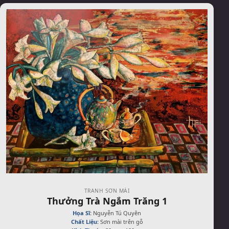
TRANH SƠN MÀI
Thưởng Trà Ngắm Trăng 1
Họa Sĩ:
Nguyễn Tú Quyên
Chất Liệu:
Sơn mài trên gỗ