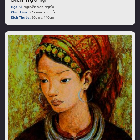
Họa Sĩ:
Nguyễn Văn Nghĩa
Chất Liệu:
Sơn mài trên gỗ
Kích Thước:
80cm x 110cm