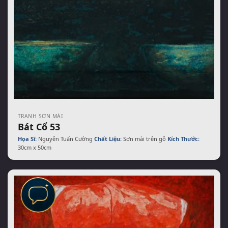
TRANH SƠN MÀI
Bát Cổ 53
Họa Sĩ:
Nguyễn Tuấn Cường
Chất Liệu:
Sơn mài trên gỗ
Kích Thước:
30cm x 50cm