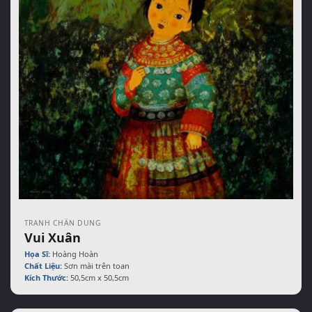
TRANH CHÂN DUNG
Vui Xuân
Họa Sĩ:
Hoàng Hoàn
Chất Liệu:
Sơn mài trên toan
Kích Thước:
50,5cm x 50,5cm