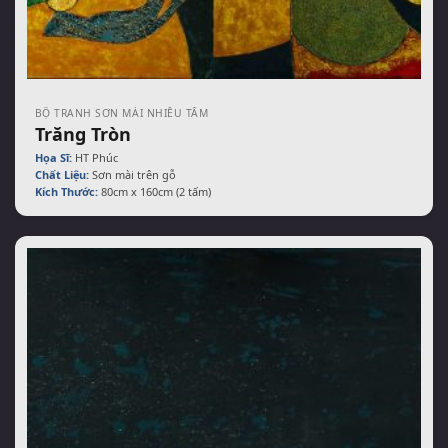
BỘ TRANH SƠN MÀI NHIỀU TẤM
Trăng Tròn
Họa Sĩ:
HT Phúc
Chất Liệu:
Sơn mài trên gỗ
Kích Thước:
80cm x 160cm (2 tấm)