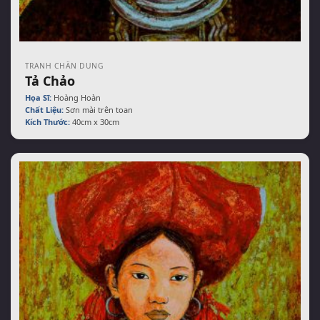
TRANH CHÂN DUNG
Tả Chảo
Họa Sĩ:
Hoàng Hoàn
Chất Liệu:
Sơn mài trên toan
Kích Thước:
40cm x 30cm