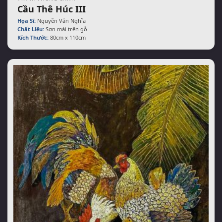
Cầu Thê Húc III
Họa Sĩ:
Nguyễn Văn Nghĩa
Chất Liệu:
Sơn mài trên gỗ
Kích Thước:
80cm x 110cm