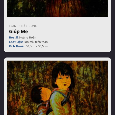
TRANH CHÂN DUNG
Giúp Mẹ
Họa Sĩ:
Hoàng Hoàn
Chất Liệu:
Sơn mài trên toan
Kích Thước:
50,5cm x 50,5cm