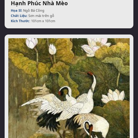
Hạnh Phúc Nhà Mèo
Họa Sĩ:
Ngô Bá Công
Chất Liệu:
Sơn mài trên gỗ
Kích Thước:
101cm x 101cm