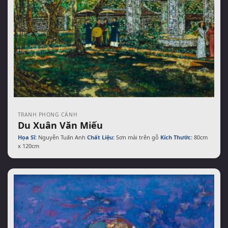
TRANH PHONG CẢNH
Du Xuân Văn Miếu
Họa Sĩ:
Nguyễn Tuấn Anh
Chất Liệu:
Sơn mài trên gỗ
Kích Thước:
80cm
x 120cm