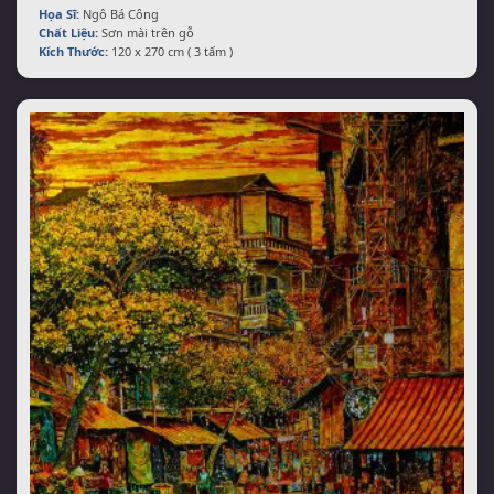
Họa Sĩ:
Ngô Bá Công
Chất Liệu:
Sơn mài trên gỗ
Kích Thước:
120 x 270 cm ( 3 tấm )