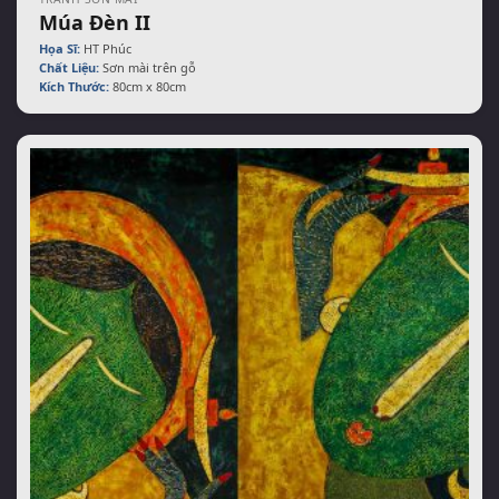
Múa Đèn II
Họa Sĩ:
HT Phúc
Chất Liệu:
Sơn mài trên gỗ
Kích Thước:
80cm x 80cm