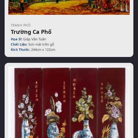
TRANH PHỐ
Trường Ca Phố
Họa Sĩ:
Giáp Văn Tuấn
Chất Liệu:
Sơn mài trên gỗ
Kích Thước:
244cm x 122cm