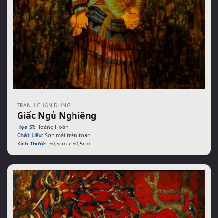
TRANH CHÂN DUNG
Giấc Ngủ Nghiêng
Họa Sĩ:
Hoàng Hoàn
Chất Liệu:
Sơn mài trên toan
Kích Thước:
50,5cm x 50,5cm