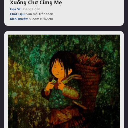
Xuống Chợ Cùng Mẹ
Họa Sĩ:
Hoàng Hoàn
Chất Liệu:
Sơn mài trên toan
Kích Thước:
50,5cm x 50,5cm