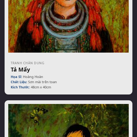
TRANH CHÂN DUNG
Tả Mẩy
Họa Sĩ:
Hoàng Hoàn
Chất Liệu:
Sơn mài trên toan
Kích Thước:
48cm x 40cm