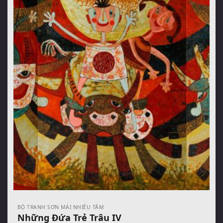
BỘ TRANH SƠN MÀI NHIỀU TẤM
Những Đứa Trẻ Trâu IV