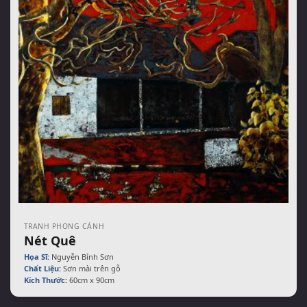
TRANH PHONG CẢNH
Nét Quê
Họa Sĩ:
Nguyễn Bỉnh Sơn
Chất Liệu:
Sơn mài trên gỗ
Kích Thước:
60cm x 90cm