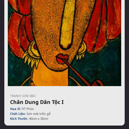
TRANH SƠN MÀI
Chân Dung Dân Tộc I
Họa Sĩ:
HT Phúc
Chất Liệu:
Sơn mài trên gỗ
Kích Thước:
40cm x 30cm