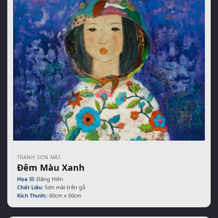
TRANH SƠN MÀI
Đêm Màu Xanh
Họa Sĩ:
Đặng Hiền
Chất Liệu:
Sơn mài trên gỗ
Kích Thước:
60cm x 60cm