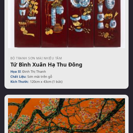
BỘ TRANH SƠN MÀI NHIỀU TẤM
Tứ Bình Xuân Hạ Thu Đông
Họa Sĩ:
Đinh Thị Thanh
Chất Liệu:
Sơn mài trên gỗ
Kích Thước:
120cm x 43cm (1 bức)