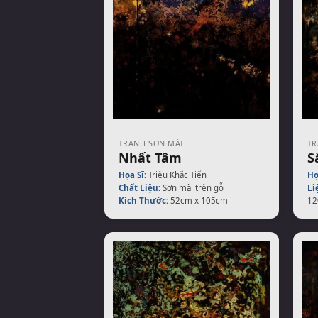
TRANH SƠN MÀI
TR
Nhất Tâm
S
Họa Sĩ:
Triệu Khắc Tiến
Họ
Chất Liệu:
Sơn mài trên gỗ
Li
Kích Thước:
52cm x 105cm
12