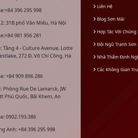
Liên Hệ
ne:+84 396 295 998
Blog Sơn Mài
 2: 31B phố Văn Miếu, Hà Nội
Hợp Tác Với Chúng 
ne:+84 981 956 281
Đội Ngũ Tranh Sơn
: Tầng 4 - Culture Avenue, Lotte
estlake, 272 Đ. Võ Chí Công, Hà
Nhà Thẩm Định Ng
Các Không Gian Tr
ne: +84 909 896 286
4: Phòng Rue De Lamarck, JW
tt Phú Quốc, Bãi Khem, An
ne: 0902.193.386
g Anh: +84 396 295 998