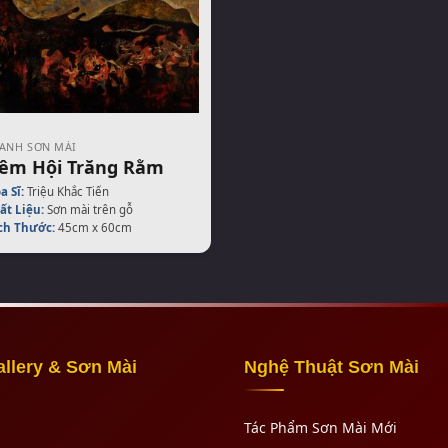
ANH SƠN MÀI
êm Hội Trăng Rằm
a Sĩ:
Triệu Khắc Tiến
ất Liệu:
Sơn mài trên gỗ
ch Thước:
45cm x 60cm
allery & Sơn Mài
Nghệ Thuật Sơn Mài
Tác Phẩm Sơn Mài Mới