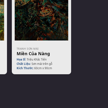
TRANH SƠN MÀI
Miền Của Nàng
Họa Sĩ:
Triệu Khắc Tiến
Chất Liệu:
Sơn mài trên gỗ
Kích Thước:
60cm x 90cm