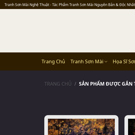
Skip
Tranh Sơn Mài Nghệ Thuật - Tác Phẩm Tranh Sơn Mài Nguyên Bản & Độc Nhất
to
content
Trang Chủ
Tranh Sơn Mài
Họa Sĩ Sơ
TRANG CHỦ
/
SẢN PHẨM ĐƯỢC GẮN TH