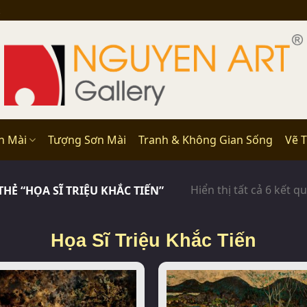
n Mài
Tượng Sơn Mài
Tranh & Không Gian Sống
Vẽ 
Hiển thị tất cả 6 kết q
Ẻ “HỌA SĨ TRIỆU KHẮC TIẾN”
Họa Sĩ Triệu Khắc Tiến