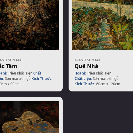
ANH SƠN MÀI
TRANH SƠN MÀI
ắc Tâm
Quê Nhà
a Sĩ:
Triệu Khắc Tiến
Chất
Họa Sĩ:
Triệu Khắc Tiến
ệu:
Sơn mài trên gỗ
Kích Thước:
Chất Liệu:
Sơn mài trên gỗ
0cm x 90cm
Kích Thước:
80cm x 120cm