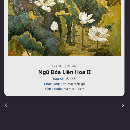
TRANH SƠN MÀI
Ngũ Đóa Liên Hoa II
Họa Sĩ:
Đỗ Khải
Chất Liệu:
Sơn mài trên gỗ
Kích Thước:
80cm x 120cm