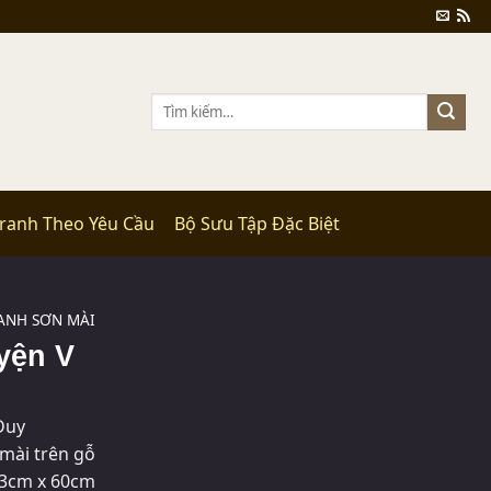
Tìm
kiếm:
Tranh Theo Yêu Cầu
Bộ Sưu Tập Đặc Biệt
ANH SƠN MÀI
yện V
Duy
mài trên gỗ
3cm x 60cm