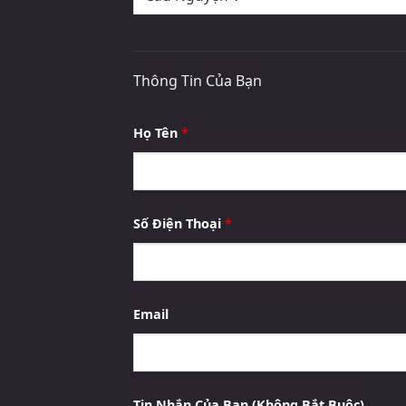
Thông Tin Của Bạn
Họ Tên
*
Số Điện Thoại
*
Email
Tin Nhắn Của Bạn (Không Bắt Buộc)