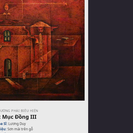
ƯỜNG PHÁI BIỂU HIỆN
 Mục Đồng III
a Sĩ:
Lương Duy
iệu:
Sơn mài trên gỗ