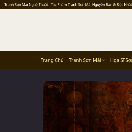
Skip
Tranh Sơn Mài Nghệ Thuật - Tác Phẩm Tranh Sơn Mài Nguyên Bản & Độc Nhất
to
content
Trang Chủ
Tranh Sơn Mài
Họa Sĩ Sơ