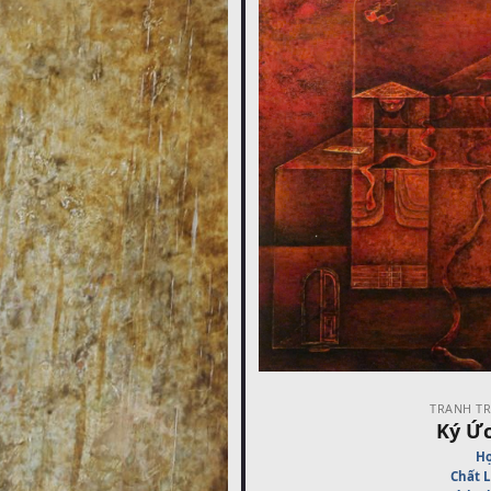
TRANH TR
Ký Ức
Họ
Chất L