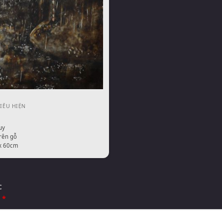
IỂU HIỆN
uy
rên gỗ
x 60cm
c
m
*