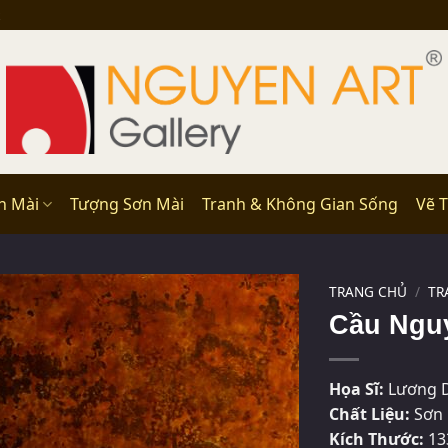
n Mài
Tượng Sơn Mài
Tranh & Không Gian Sống
Vẽ 
TRANG CHỦ
/
TR
Cầu Ngu
Họa Sĩ:
Lương 
Chất Liệu:
Sơn 
Kích Thước:
13