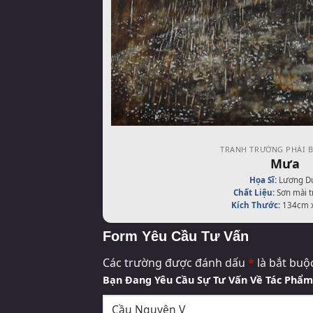
TRANH TRƯỜNG PHÁI B
Mưa
Họa Sĩ:
Lương D
Chất Liệu:
Sơn mài t
Kích Thước:
134cm 
Form Yêu Cầu Tư Vấn
Các trường được đánh dấu
*
là bắt buộ
Bạn Đang Yêu Cầu Sự Tư Vấn Về Tác Phẩ