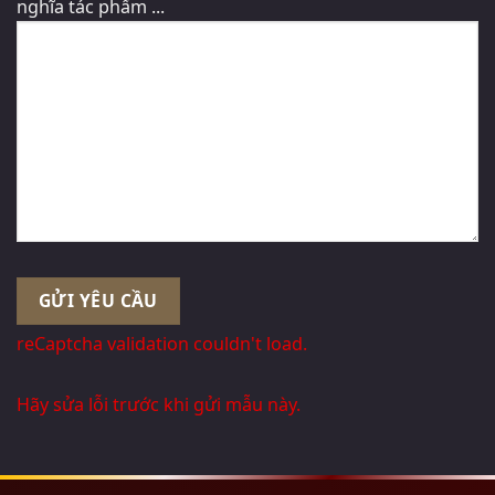
nghĩa tác phẩm ...
reCaptcha validation couldn't load.
Hãy sửa lỗi trước khi gửi mẫu này.