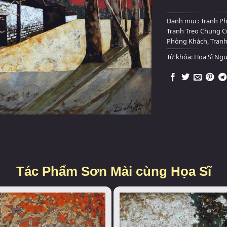
Danh mục:
Tranh P
Tranh Treo Chung 
Phòng Khách
,
Tranh
Từ khóa:
Họa Sĩ Ng
Tác Phẩm Sơn Mài cùng Họa Sĩ