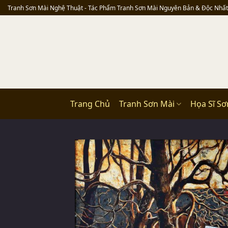
Skip
Tranh Sơn Mài Nghệ Thuật - Tác Phẩm Tranh Sơn Mài Nguyên Bản & Độc Nhất
to
content
Trang Chủ
Tranh Sơn Mài
Họa Sĩ Sơ