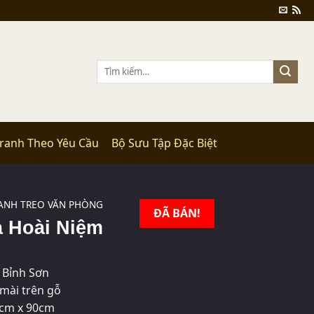
Tìm
kiếm:
Tranh Theo Yêu Cầu
Bộ Sưu Tập Đặc Biệt
ANH TREO VĂN PHÒNG
ĐÃ BÁN!
 Hoài Niệm
Bỉnh Sơn
mài trên gỗ
cm x 90cm