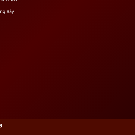
ưng Bày
6