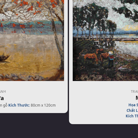
TRA
ẢNH
ưa
Họa S
ên gỗ
Kích Thước:
80cm x 120cm
Chất L
Kích T