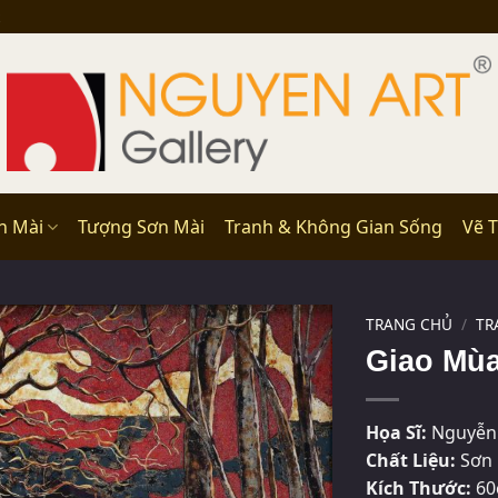
n Mài
Tượng Sơn Mài
Tranh & Không Gian Sống
Vẽ 
TRANG CHỦ
/
TR
Giao Mùa
Họa Sĩ:
Nguyễn 
Chất Liệu:
Sơn 
Kích Thước:
60