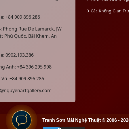
Các Không Gian Tr
ne: +84 909 896 286
4: Phòng Rue De Lamarck, JW
tt Phú Quốc, Bãi Khem, An
ne: 0902.193.386
g Anh: +84 396 295 998
 Vũ: +84 909 896 286
@nguyenartgallery.com
Tranh Sơn Mài Nghệ Thuật © 2006 - 202