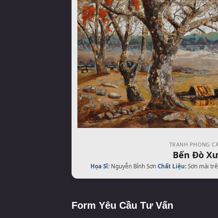
TRANH PHONG C
Bến Đò X
Họa Sĩ:
Nguyễn Bỉnh Sơn
Chất Liệu:
Sơn mài tr
Form Yêu Cầu Tư Vấn