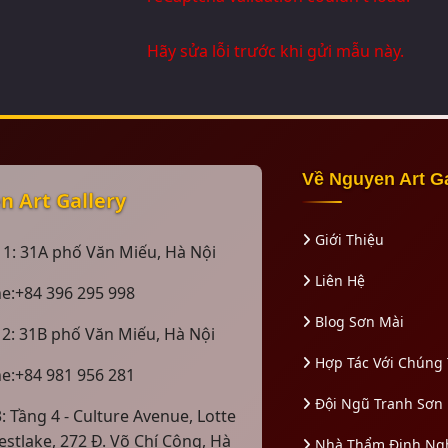
Hãy sửa lỗi trước khi gửi mẫu này.
Về Nguyen Art G
 Art Gallery
Giới Thiệu
 1: 31A phố Văn Miếu, Hà Nội
Liên Hệ
ne:+84 396 295 998
Blog Sơn Mài
 2: 31B phố Văn Miếu, Hà Nội
Hợp Tác Với Chúng 
ne:+84 981 956 281
Đội Ngũ Tranh Sơn
: Tầng 4 - Culture Avenue, Lotte
estlake, 272 Đ. Võ Chí Công, Hà
Nhà Thẩm Định Ng