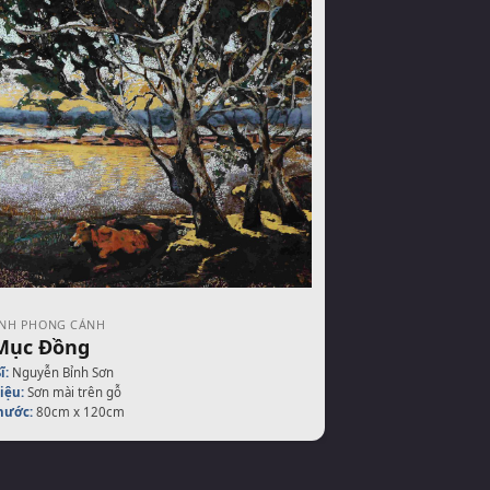
NH PHONG CẢNH
Mục Đồng
ĩ:
Nguyễn Bỉnh Sơn
iệu:
Sơn mài trên gỗ
hước:
80cm x 120cm