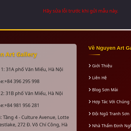
Hãy sửa lỗi trước khi gửi mẫu này.
Về Nguyen Art G
 Art Gallery
Giới Thiệu
 1: 31A phố Văn Miếu, Hà Nội
Liên Hệ
ne:+84 396 295 998
Blog Sơn Mài
 2: 31B phố Văn Miếu, Hà Nội
Hợp Tác Với Chúng 
ne:+84 981 956 281
Đội Ngũ Tranh Sơn
: Tầng 4 - Culture Avenue, Lotte
estlake, 272 Đ. Võ Chí Công, Hà
Nhà Thẩm Định Ng