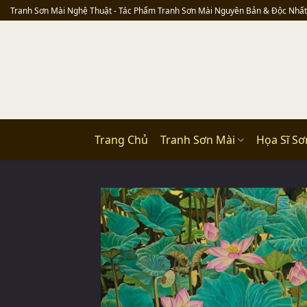
Skip
Tranh Sơn Mài Nghệ Thuật - Tác Phẩm Tranh Sơn Mài Nguyên Bản & Độc Nhất
to
content
Trang Chủ
Tranh Sơn Mài
Họa Sĩ Sơ