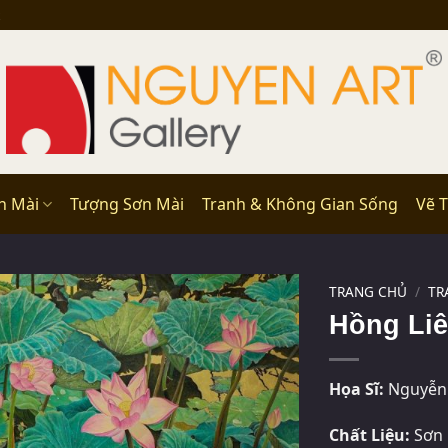
n Mài
Tượng Sơn Mài
Tranh & Không Gian Sống
Vẽ 
TRANG CHỦ
/
TR
Hồng Liê
Họa Sĩ:
Nguyễn 
Chất Liệu:
Sơn 