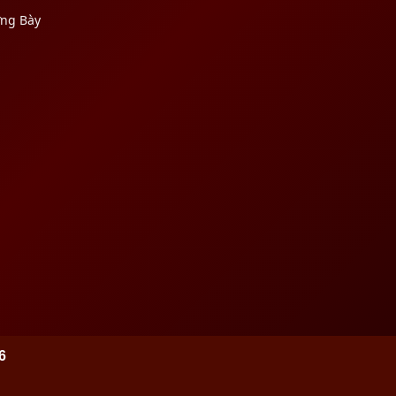
ưng Bày
6