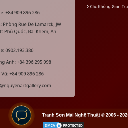
Các Không Gian Tr
ne: +84 909 896 286
4: Phòng Rue De Lamarck, JW
tt Phú Quốc, Bãi Khem, An
ne: 0902.193.386
g Anh: +84 396 295 998
 Vũ: +84 909 896 286
@nguyenartgallery.com
Tranh Sơn Mài Nghệ Thuật © 2006 - 202