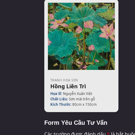
TRANH HOA SEN
Hồng Liên Trì
Họa Sĩ:
Nguyễn Xuân Việt
Chất Liệu:
Sơn mài trên gỗ
Kích Thước:
80cm x 150cm
Form Yêu Cầu Tư Vấn
Các trường được đánh dấu
*
là bắt buộ