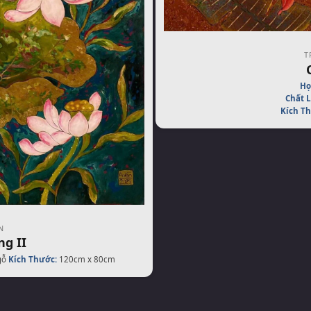
T
Họ
Chất L
Kích T
N
ng II
gỗ
Kích Thước:
120cm x 80cm