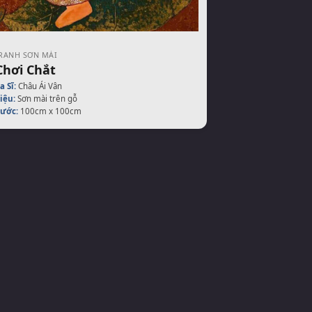
RANH SƠN MÀI
Chơi Chắt
a Sĩ:
Châu Ái Vân
iệu:
Sơn mài trên gỗ
hước:
100cm x 100cm