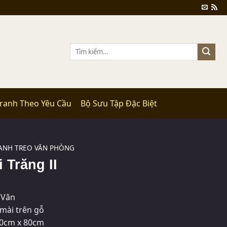
Tìm
kiếm:
Tranh Theo Yêu Cầu
Bộ Sưu Tập Đặc Biệt
ANH TREO VĂN PHÒNG
 Trăng II
 Vân
mài trên gỗ
0cm x 80cm