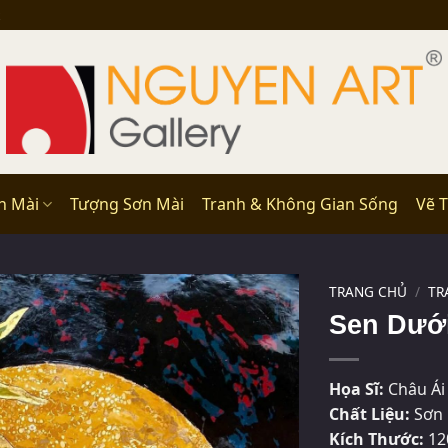
n Mài
Tượng Sơn Mài
Tranh & Không Gian Sống
Vẽ 
TRANG CHỦ
/
TR
Sen Dưới
Họa Sĩ:
Châu Ái
Chất Liệu:
Sơn 
Kích Thước:
12