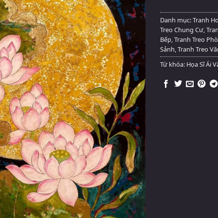
Danh mục:
Tranh H
Treo Chung Cư
,
Tra
Bếp
,
Tranh Treo Ph
Sảnh
,
Tranh Treo V
Từ khóa:
Họa Sĩ Ái 