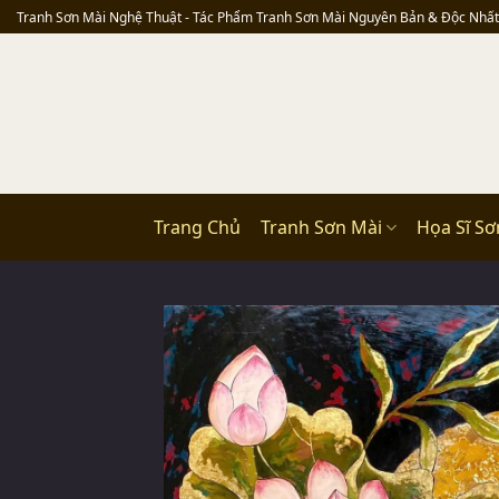
Skip
Tranh Sơn Mài Nghệ Thuật - Tác Phẩm Tranh Sơn Mài Nguyên Bản & Độc Nhất
to
content
Trang Chủ
Tranh Sơn Mài
Họa Sĩ Sơ