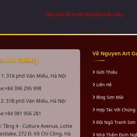
Hãy sửa lỗi trước khi gửi mẫu này.
Về Nguyen Art G
 Art Gallery
Giới Thiệu
 1: 31A phố Văn Miếu, Hà Nội
Liên Hệ
ne:+84 396 295 998
Blog Sơn Mài
 2: 31B phố Văn Miếu, Hà Nội
Hợp Tác Với Chúng 
ne:+84 981 956 281
Đội Ngũ Tranh Sơn
: Tầng 4 - Culture Avenue, Lotte
estlake, 272 Đ. Võ Chí Công, Hà
Nhà Thẩm Định Ng