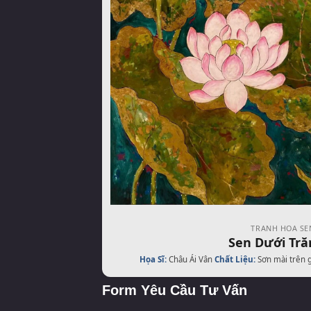
TRANH HOA SE
Sen Dưới Tră
Họa Sĩ:
Châu Ái Vân
Chất Liệu:
Sơn mài trên 
Form Yêu Cầu Tư Vấn