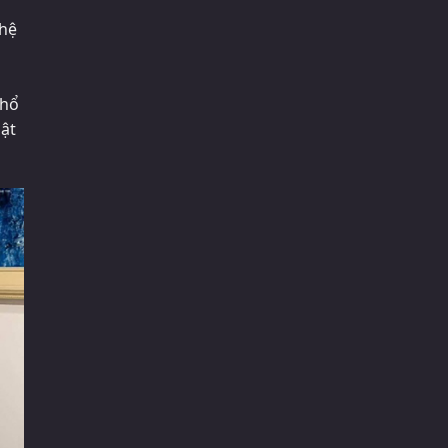
ghệ
phổ
uật