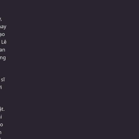
,
hay
đạo
 Lê
uan
ững
sĩ
i
t.
i
eo
n