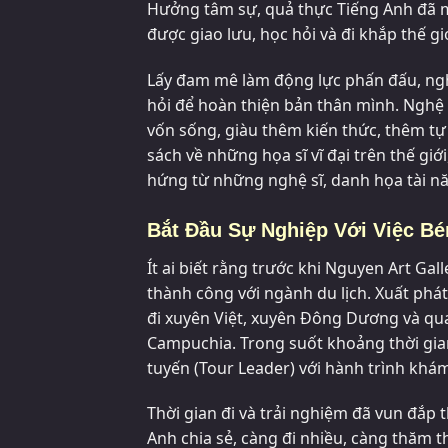
Hưởng tâm sự, quả thực Tiếng Anh đã mở
được giao lưu, học hỏi và đi khắp thế gi
Lấy đam mê làm động lực phấn đấu, ngh
hỏi để hoàn thiện bản thân mình. Nghệ s
vốn sống, giàu thêm kiến thức, thêm tự
sách về những họa sĩ vĩ đại trên thế gi
hứng từ những nghệ sĩ, danh họa tài n
Bắt Đầu Sự Nghiệp Với Việc B
Ít ai biết rằng trước khi Nguyen Art Gal
thành công với ngành du lịch. Xuất phát
đi xuyên Việt, xuyên Đông Dương và qu
Campuchia. Trong suốt khoảng thời gi
tuyến (Tour Leader) với hành trình khá
Thời gian đi và trải nghiệm đã vun đắp 
Anh chia sẻ, càng đi nhiều, càng thăm t