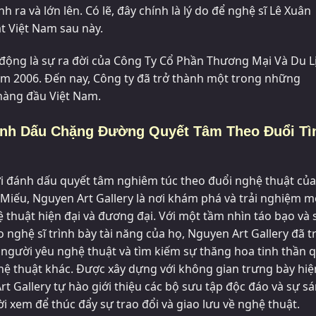
 ra và lớn lên. Có lẽ, đây chính là lý do để nghệ sĩ Lê Xuân
t Việt Nam sau này.
 động là sự ra đời của Công Ty Cổ Phần Thương Mại Và Du L
 năm 2006. Đến nay, Công ty đã trở thành một trong những
 hàng đầu Việt Nam.
Đánh Dấu Chặng Đường Quyết Tâm Theo Đuổi Tì
ời đánh dấu quyết tâm nghiêm túc theo đuổi nghệ thuật của
 Miếu, Nguyen Art Gallery là nơi khám phá và trải nghiệm m
 thuật hiện đại và đương đại. Với một tầm nhìn táo bạo và 
 nghệ sĩ trình bày tài năng của họ, Nguyen Art Gallery đã t
gười yêu nghệ thuật và tìm kiếm sự thăng hoa tinh thần 
ghệ thuật khác. Được xây dựng với không gian trưng bày hiệ
t Gallery tự hào giới thiệu các bộ sưu tập độc đáo và sự s
ười xem để thúc đẩy sự trao đổi và giao lưu về nghệ thuật.