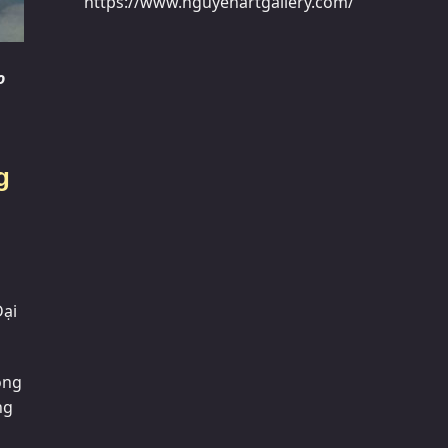
https://www.nguyenartgallery.com/
o
g
Đại
ong
ng