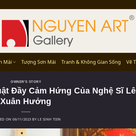
n Mài
Tượng Sơn Mài
Tranh & Không Gian Sống
Vẽ 
OWNER'S STORY
uật Đầy Cảm Hứng Của Nghệ Sĩ Lê
Xuân Hưởng
TED ON
06/11/2023
BY
LE SINH TIEN