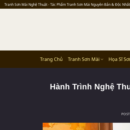
Skip
Tranh Sơn Mài Nghệ Thuật - Tác Phẩm Tranh Sơn Mài Nguyên Bản & Độc Nhất
to
content
Trang Chủ
Tranh Sơn Mài
Họa Sĩ Sơ
Hành Trình Nghệ Th
POS