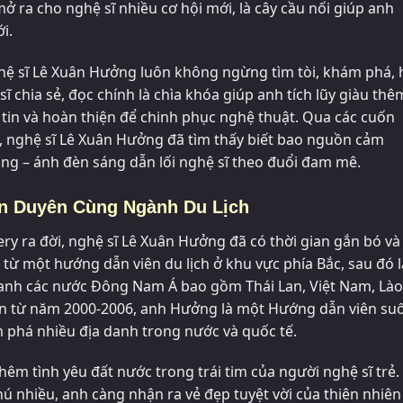
 ra cho nghệ sĩ nhiều cơ hội mới, là cây cầu nối giúp anh
ới.
ệ sĩ Lê Xuân Hưởng luôn không ngừng tìm tòi, khám phá, 
ĩ chia sẻ, đọc chính là chìa khóa giúp anh tích lũy giàu thê
 tin và hoàn thiện để chinh phục nghệ thuật. Qua các cuốn
ới, nghệ sĩ Lê Xuân Hưởng đã tìm thấy biết bao nguồn cảm
ăng – ánh đèn sáng dẫn lối nghệ sĩ theo đuổi đam mê.
én Duyên Cùng Ngành Du Lịch
lery ra đời, nghệ sĩ Lê Xuân Hưởng đã có thời gian gắn bó và
 từ một hướng dẫn viên du lịch ở khu vực phía Bắc, sau đó l
anh các nước Đông Nam Á bao gồm Thái Lan, Việt Nam, Lào
an từ năm 2000-2006, anh Hưởng là một Hướng dẫn viên su
m phá nhiều địa danh trong nước và quốc tế.
thêm tình yêu đất nước trong trái tim của người nghệ sĩ trẻ.
hú nhiều, anh càng nhận ra vẻ đẹp tuyệt vời của thiên nhiên