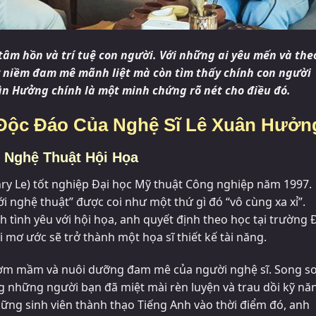
tâm hồn và trí tuệ con người. Với những ai yêu mến và the
y niềm đam mê mãnh liệt mà còn tìm thấy chính con người
ân Hưởng chính là một minh chứng rõ nét cho điều đó.
 Độc Đáo Của Nghệ Sĩ Lê Xuân Hưởn
 Nghệ Thuật Hội Họa
y Le) tốt nghiệp Đại học Mỹ thuật Công nghiệp năm 1997.
với nghệ thuật” được coi như một thứ gì đó “vô cùng xa xỉ”.
 tình yêu với hội họa, anh quyết định theo học tại trường 
mơ ước sẽ trở thành một họa sĩ thiết kế tài năng.
ươm mầm và nuôi dưỡng đam mê của người nghệ sĩ. Song s
g những người bạn đã miệt mài rèn luyện và trau dồi kỹ nă
hững sinh viên thành thạo Tiếng Anh vào thời điểm đó, anh