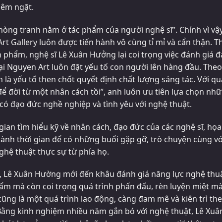
hiêm ngặt.
hòng tranh nằm ở tác phẩm của người nghệ sĩ”. Chính vì vậy
t Gallery luôn được tiến hành vô cùng tỉ mỉ và cẩn thận. T
n phẩm, nghệ sĩ Lê Xuân Hưởng lại coi trọng việc đánh giá 
ại Nguyen Art luôn đặt yếu tố con người lên hàng đầu. Theo
 là yếu tố then chốt quyết định chất lượng sáng tác. Với q
 đời từ một nhân cách tồi”, anh luôn ưu tiên lựa chọn nh
 có đạo đức nghề nghiệp và tình yêu với nghệ thuật.
gian tìm hiểu kỹ về nhân cách, đạo đức của các nghệ sĩ, họa 
ành thời gian để có những buổi gặp gỡ, trò chuyện cùng vớ
hệ thuật thực sự từ phía họ.
i, Lê Xuân Hường mới đến khâu đánh giá năng lực nghệ thuậ
ẩm mà còn coi trọng quá trình phấn đấu, rèn luyện miệt mà
cũng là một quá trình lao động, càng đam mê và kiên trì th
 Bằng kinh nghiệm nhiều năm gắn bó với nghệ thuật, Lê Xuâ