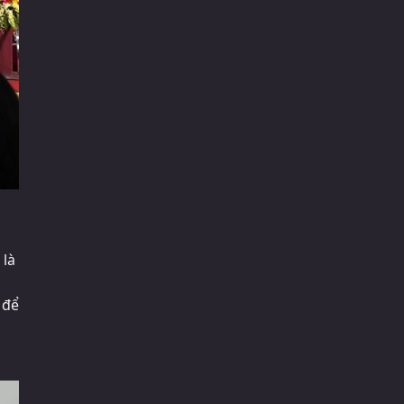
 là
 để