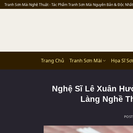
Skip
Tranh Sơn Mài Nghệ Thuật - Tác Phẩm Tranh Sơn Mài Nguyên Bản & Độc Nhất
to
content
Trang Chủ
Tranh Sơn Mài
Họa Sĩ Sơ
Nghệ Sĩ Lê Xuân Hưở
Làng Nghề T
POS