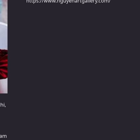
https://www.nguyenartgallery.com/
hi,
Nam