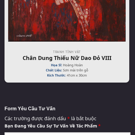
TRANH TĨNH VẬT
Chân Dung Thiếu Nữ Dao Đỏ VIII
Họa Sĩ:
Hoàng Hoàn
Chất Liệu:
Sơn mài trên gỗ
Kích Thước:
41cm x 30cm
Form Yêu Cầu Tư Vấn
Các trường được đánh dấu
*
là bắt buộc
Bạn Đang Yêu Cầu Sự Tư Vấn Về Tác Phẩm
*