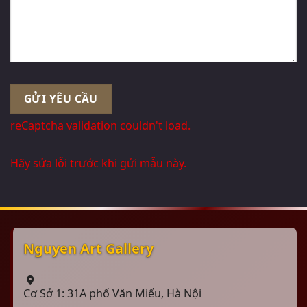
reCaptcha validation couldn't load.
Hãy sửa lỗi trước khi gửi mẫu này.
Nguyen Art Gallery
Cơ Sở 1: 31A phố Văn Miếu, Hà Nội