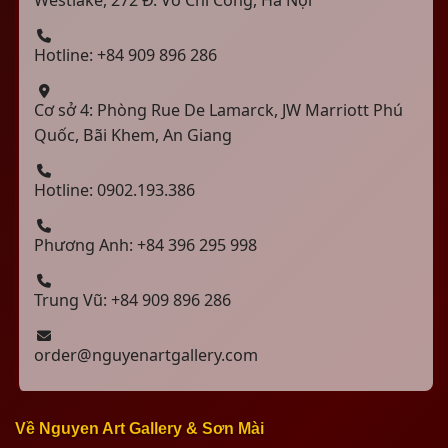
Westlake, 272 Đ. Võ Chí Công, Hà Nội
Hotline: +84 909 896 286
Cơ sở 4: Phòng Rue De Lamarck, JW Marriott Phú
Quốc, Bãi Khem, An Giang
Hotline: 0902.193.386
Phương Anh: +84 396 295 998
Trung Vũ: +84 909 896 286
order@nguyenartgallery.com
Về Nguyen Art Gallery & Sơn Mài